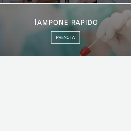
Tampone rapido
PRENOTA
Servizi
Tampone rapido
Densitometria
Estetica
ossea